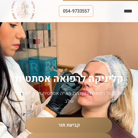
054-9733557
קליניקה לרפואה אסתטית
שילוב של רפואה מתקדמת, ראייה אסתטית וליווי אישי בכל
שלב
קביעת תור