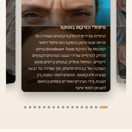
טיפולי הזרקות בוטוקס
הרפיית שרירים להחלקת קמטים ושמירה על
מראה טבעי ורענן בוטוקס הוא טיפול רפואי
המבוסס על הזרקת Botulinum Toxin במינון
מדויק להרפיית שרירי הבעה הגורמים לקמטים
דינמיים. הטיפול מחליק קמטים קיימים ומונע
העמקה של קמטים חדשים, תוך שמירה על הבעה
טבעית ולא קפואה. מתאים לאזור המצח, בין
הגבות, צידי העיניים ואזורים נוספים בהתאם
לאבחון רפואי אישי.
שיננית
חודשים ל
מחלות חניכ
כולל ניקוי
להיגיינה א
מ
על 
ן ומני
ור
אחת ל-
3-6
טיפול שיננ