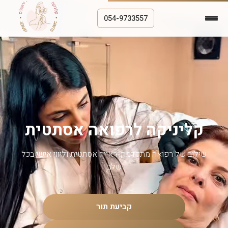
054-9733557
קליניקה לרפואה אסתטית
שילוב של רפואה מתקדמת, ראייה אסתטית וליווי אישי בכל
שלב
קביעת תור