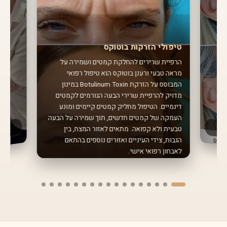
טיפולי הזרקות בוטוקס
הרפיית שרירים להחלקת קמטים ושמירה על
מראה טבעי ורענן בוטוקס הוא טיפול רפואי
המבוסס על הזרקת Botulinum Toxin במינון
מדויק להרפיית שרירי הבעה הגורמים לקמטים
דינמיים. הטיפול מחליק קמטים קיימים ומונע
העמקה של קמטים חדשים, תוך שמירה על הבעה
טבעית ולא קפואה. מתאים לאזור המצח, בין
הגבות, צידי העיניים ואזורים נוספים בהתאם
לאבחון רפואי אישי.
שיננית
חודשים ל
מחלות חניכ
כולל ניקוי
להיגיינה א
מ
על 
ן ומני
ור
אחת ל-
3-6
טיפול שיננ