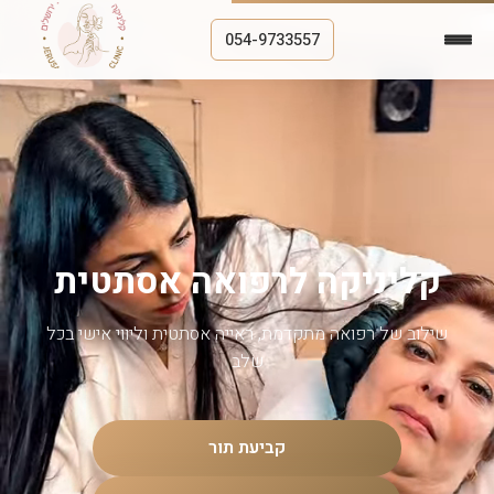
054-9733557
קליניקה לרפואה אסתטית
שילוב של רפואה מתקדמת, ראייה אסתטית וליווי אישי בכל
שלב
קביעת תור