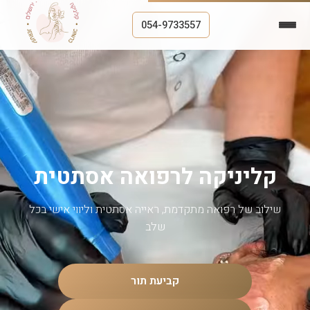
054-9733557
קליניקה לרפואה אסתטית
שילוב של רפואה מתקדמת, ראייה אסתטית וליווי אישי בכל
שלב
קביעת תור