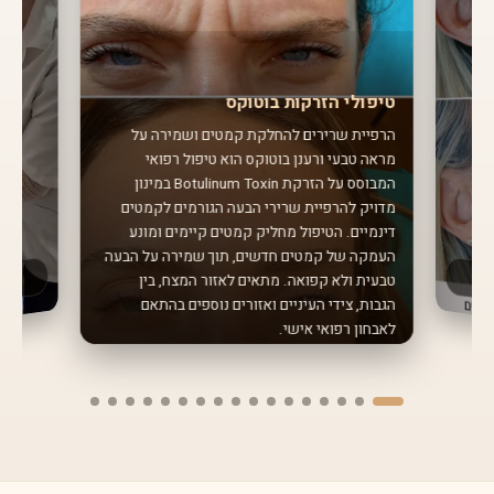
טיפולי הזרקות בוטוקס
הרפיית שרירים להחלקת קמטים ושמירה על
מראה טבעי ורענן בוטוקס הוא טיפול רפואי
המבוסס על הזרקת Botulinum Toxin במינון
מדויק להרפיית שרירי הבעה הגורמים לקמטים
דינמיים. הטיפול מחליק קמטים קיימים ומונע
העמקה של קמטים חדשים, תוך שמירה על הבעה
טבעית ולא קפואה. מתאים לאזור המצח, בין
הגבות, צידי העיניים ואזורים נוספים בהתאם
לאבחון רפואי אישי.
שיננית
חודשים ל
מחלות חניכ
כולל ניקוי
להיגיינה א
מ
על 
ן ומני
ור
אחת ל-
3-6
טיפול שיננ