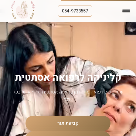
054-9733557
קליניקה לרפואה אסתטית
שילוב של רפואה מתקדמת, ראייה אסתטית וליווי אישי בכל
שלב
קביעת תור