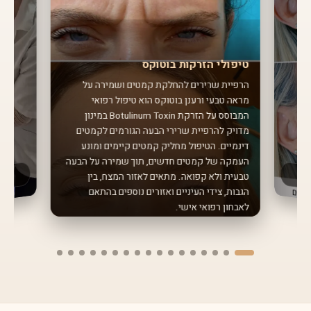
טיפולי הזרקות בוטוקס
הרפיית שרירים להחלקת קמטים ושמירה על
מראה טבעי ורענן בוטוקס הוא טיפול רפואי
המבוסס על הזרקת Botulinum Toxin במינון
מדויק להרפיית שרירי הבעה הגורמים לקמטים
דינמיים. הטיפול מחליק קמטים קיימים ומונע
העמקה של קמטים חדשים, תוך שמירה על הבעה
טבעית ולא קפואה. מתאים לאזור המצח, בין
הגבות, צידי העיניים ואזורים נוספים בהתאם
לאבחון רפואי אישי.
שיננית
חודשים ל
מחלות חניכ
כולל ניקוי
להיגיינה א
מ
על 
ן ומני
ור
אחת ל-
3-6
טיפול שיננ