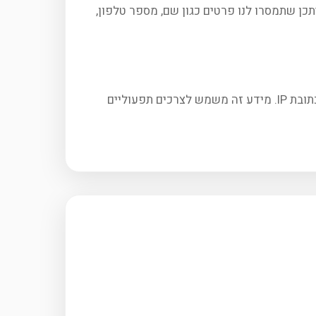
כן שתמסרו לנו פרטים כגון שם, מספר טלפון,
בעת ביקור באתר, ייתכן שנאסף מידע טכני בסיסי הנשלח אוטומטית על ידי הדפדפן, כגון סוג דפדפן, סוג מכשיר וכתובת IP. מידע זה משמש לצרכים תפעוליים