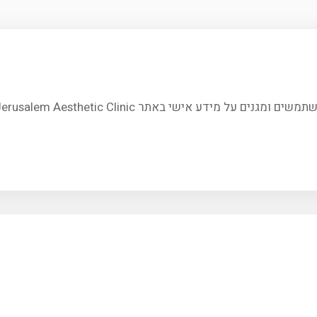
Jerusalem Aesthetic Clinic (קליניקה לרפואה אסתטית ירושלים).