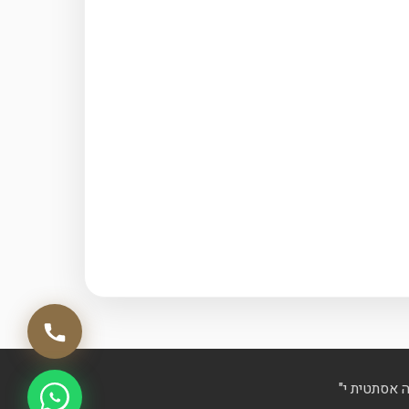
 אסתטית י"